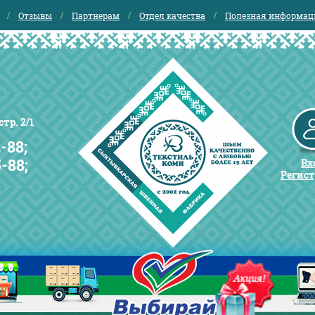
Отзывы
Партнерам
Отдел качества
Полезная информац
тр. 2/1
-88;
5-88;
Вх
Регис