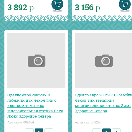
3 892
р.
3 156
р.
Одеяло евро 200*205±3
Одеяло евро 200*205±3 бамбу
лебяжий пух чехол тик с
чехол тик тематика
хлопком тематика
многоигольная стежка Зима
многоигольная стежка Лето
Здоровье Севера
Люкс Здоровье Севера
Артикул:
009464
Артикул:
885296