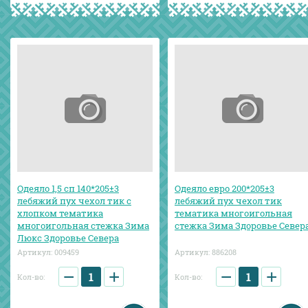
Одеяло 1,5 сп 140*205±3
Одеяло евро 200*205±3
лебяжий пух чехол тик с
лебяжий пух чехол тик
хлопком тематика
тематика многоигольная
многоигольная стежка Зима
стежка Зима Здоровье Север
Люкс Здоровье Севера
Артикул:
009459
Артикул:
886208
−
+
−
+
Кол-во:
Кол-во: