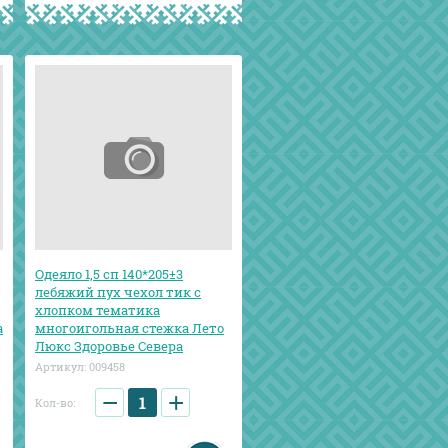
Одеяло 1,5 сп 140*205±3
лебяжий пух чехол тик с
хлопком тематика
а
многоигольная стежка Лето
Люкс Здоровье Севера
Артикул:
009458
−
+
Кол-во: