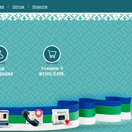
ия
Оптом
Новости
од
товаров: 0
трация
итого: 0 руб.