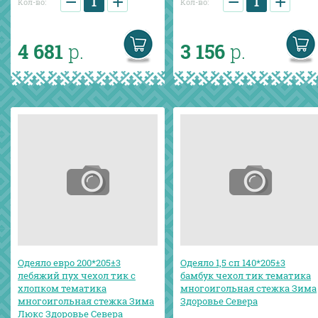
−
+
−
+
Кол-во:
Кол-во:
4 681
р.
3 156
р.
Одеяло евро 200*205±3
Одеяло 1,5 сп 140*205±3
лебяжий пух чехол тик с
бамбук чехол тик тематика
хлопком тематика
многоигольная стежка Зима
многоигольная стежка Зима
Здоровье Севера
Люкс Здоровье Севера