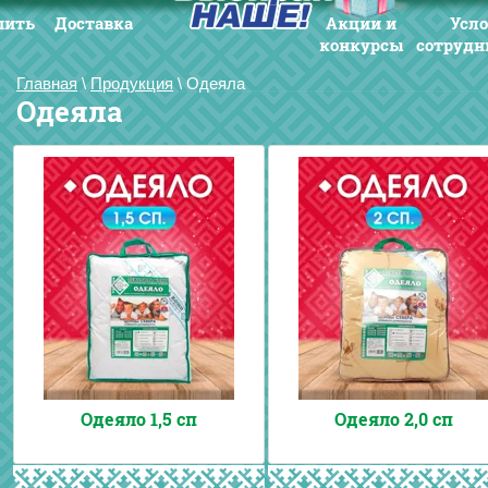
пить
Доставка
Акции и
Усл
конкурсы
сотрудн
Главная
\
Продукция
\
Одеяла
Одеяла
Одеяло 1,5 сп
Одеяло 2,0 сп