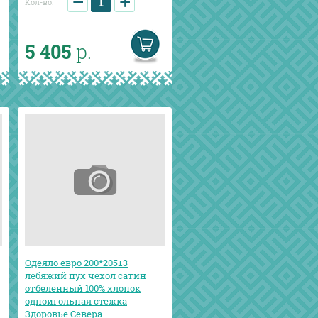
−
+
Кол-во:
5 405
р.
Одеяло евро 200*205±3
лебяжий пух чехол сатин
отбеленный 100% хлопок
одноигольная стежка
Здоровье Севера