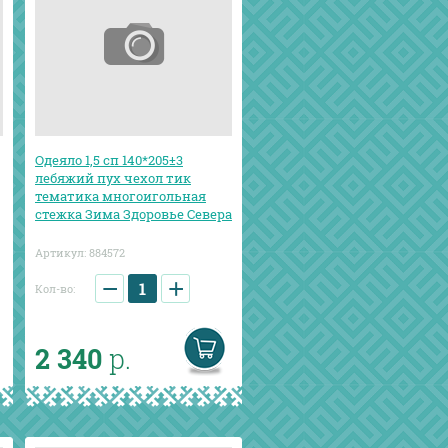
Одеяло 1,5 сп 140*205±3
лебяжий пух чехол тик
тематика многоигольная
стежка Зима Здоровье Севера
Артикул:
884572
−
+
Кол-во:
2 340
р.