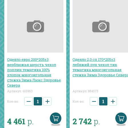
Одеяло евро 200*205±3
Одеяло 2,0 сп 170*205±3
верблюжья шерсть чехол
лебяжий пух чехол тик
поплин тематика 100%
тематика многоигольная
хлопок многоигольная
стежка Зима Здоровье Север
стежка Зима Люкс Здоровье
Севера
Артикул:
615953
Артикул:
884573
−
+
−
+
Кол-во:
Кол-во:
4 461
р.
2 742
р.