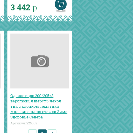
3 442
р.
к
Одеяло евро 200*205±3
верблюжья шерсть чехол
тик с хлопком тематика
многоигольная стежка Зима
Здоровье Севера
Артикул:
225355