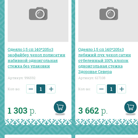
Одеяло 1,5 сп 140*205±3
Одеяло 1,5 сп 140*205±3
экофайбер чехол полисатин
лебяжий пух чехол сатин
набивной одноигольная
отбеленный 100% хлопок
стежка без упаковки
одноигольная стежка
Здоровье Севера
Артикул:
996592
Артикул:
617108
−
+
−
+
Кол-во:
Кол-во:
1 303
р.
3 662
р.