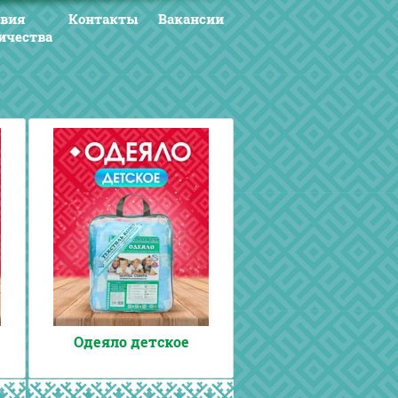
овия
Контакты
Вакансии
ичества
Одеяло детское