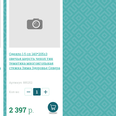
Одеяло 1,5 сп 140*205±3
овечья шерсть чехол тик
тематика многоигольная
а
стежка Зима Здоровье Севера
Артикул:
885252
−
+
Кол-во:
2 397
р.