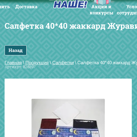
пить
Доставка
Акции и
Усл
конкурсы
сотрудн
Салфетка 40*40 жаккард Журав
Назад
Главная
\
Продукция
\
Салфетки
\
Салфетка 40*40 жаккард Ж
Артикул:
828897