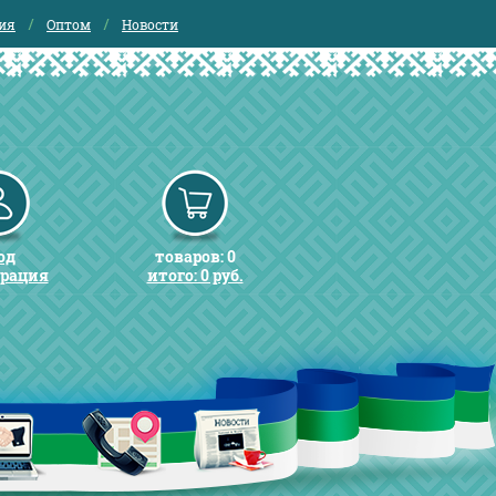
ия
Оптом
Новости
од
товаров: 0
трация
итого: 0 руб.