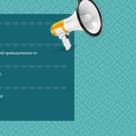
кой промышленности
!
а!