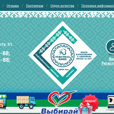
Отзывы
Партнерам
Отдел качества
Полезная информац
тр. 2/1
-88;
5-88;
Вх
Регис