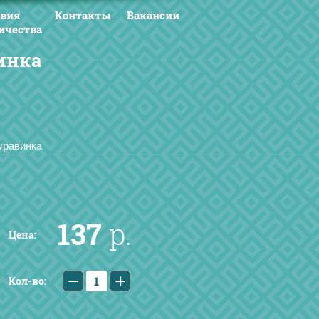
овия
Контакты
Вакансии
ичества
инка
уравинка
137
р.
Цена:
−
+
Кол-во: