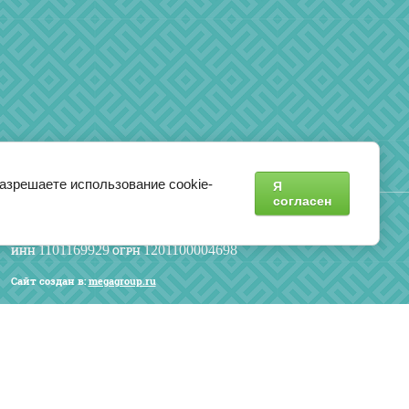
разрешаете использование cookie-
Я
согласен
Copyright © 2021 ООО "Текстиль Коми
Сыктывкарская Швейная Фабрика "
1101169929
1201100004698
ИНН
ОГРН
Сайт создан в:
megagroup.ru
Политика конфиденциальности
Сводная ведомость результатов
СОУТ