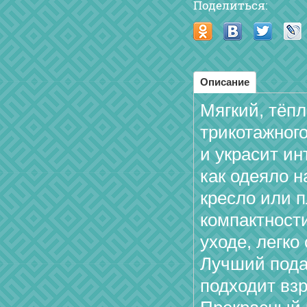
Поделиться:
Описание
Мягкий, тёп
трикотажног
и украсит и
как одеяло н
кресло или п
компактност
уходе, легко
Лучший пода
подходит взр