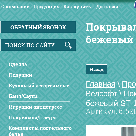
О компании
Продукция
Как купить
Доставка
Покрывал
ОБРАТНЫЙ ЗВОНОК
бежевый 
Одеяла
Назад
Подушки
Главная
\
Про
Кухонный ассортимент
Велсофт
\
По
Баня/Сауна
бежевый ST-1
Игрушки антистресс
Артикул:
61621
Покрывала/Пледы
Комплекты постельного
белья