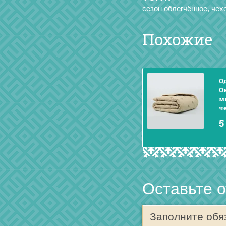
сезон облегчённое
,
чех
Похожие
Од
О
м
ч
5
Оставьте 
Заполните обя