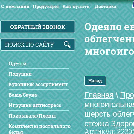
О компании
Продукция
Как купить
Доставка
Одеяло е
ОБРАТНЫЙ ЗВОНОК
облегчен
многоиго
Одеяла
Подушки
Назад
Кухонный ассортимент
Главная
\
Про
Баня/Сауна
многоигольна
Игрушки антистресс
шерсть облег
Покрывала/Пледы
стежка Здоро
Комплекты постельного
Артикул:
2239
белья