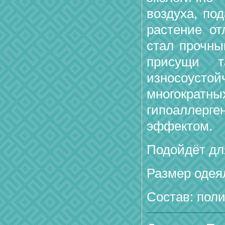
воздуха, по
растение от
стал прочны
присущи т
износоусто
многократн
гипоаллер
эффектом.
Подойдёт дл
Размер одеял
Состав: поли