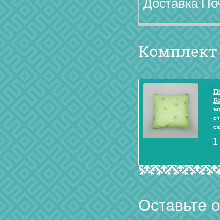
Доставка По
Комплект
П
Б
м
с
с
1
Оставьте 