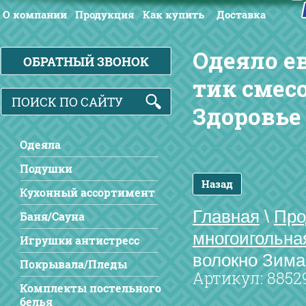
О компании
Продукция
Как купить
Доставка
Одеяло е
ОБРАТНЫЙ ЗВОНОК
тик смес
Здоровье
Одеяла
Подушки
Назад
Кухонный ассортимент
Главная
\
Про
Баня/Сауна
многоигольна
Игрушки антистресс
волокно Зима
Покрывала/Пледы
Артикул:
8852
Комплекты постельного
белья