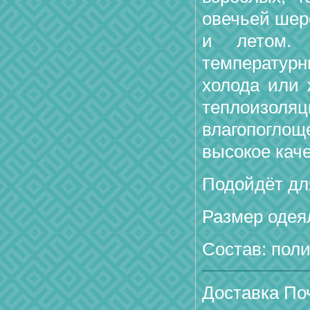
овечьей шер
и летом.
температур
холода или 
теплоизо
влагопоглощ
высокое каче
Подойдёт дл
Размер одеял
Состав: поли
Доставка По