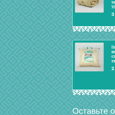
ч
V
3
П
ш
с
т
2
Оставьте 