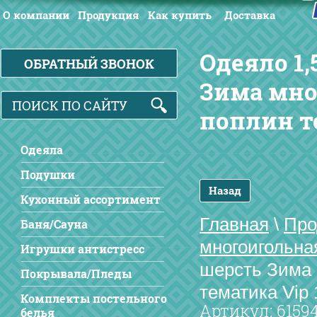
О компании
Продукция
Как купить
Доставка
Одеяло 1,
ОБРАТНЫЙ ЗВОНОК
Зима мно
поплин т
Одеяла
Подушки
Назад
Кухонный ассортимент
Главная
\
Про
Баня/Сауна
многоигольна
Игрушки антистресс
шерсть Зима 
Покрывала/Пледы
тематика Vip
Комплекты постельного
Артикул:
6159
белья