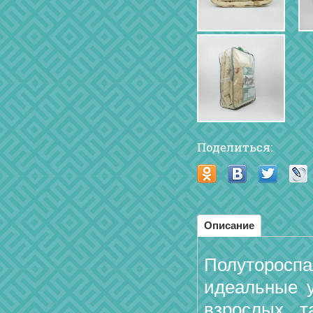
Поделиться:
Описание
Полутороспа
идеальные у
взрослых, т