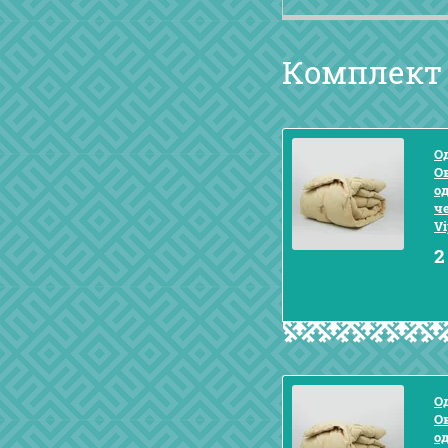
Комплект
Од
О
о
ч
V
2
Од
О
о