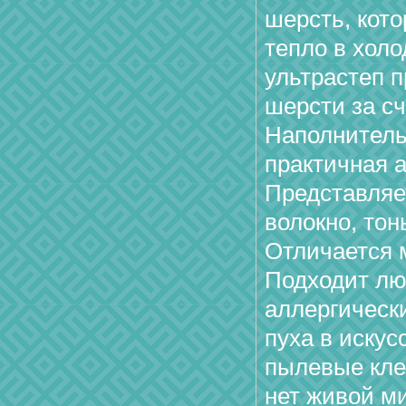
шерсть, кото
тепло в холо
ультрастеп 
шерсти за сч
Наполнитель
практичная 
Представляе
волокно, тон
Отличается 
Подходит лю
аллергически
пуха в иску
пылевые клещ
нет живой м