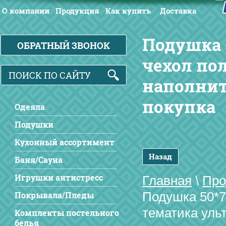
О компании
Продукция
Как купить
Доставка
Подушка 
ОБРАТНЫЙ ЗВОНОК
чехол по
наполнит
покупка
Одеяла
Подушки
Кухонный ассортимент
Назад
Баня/Сауна
Игрушки антистресс
Главная
\
Про
Подушка 50*7
Покрывала/Пледы
тематика уль
Комплекты постельного
белья