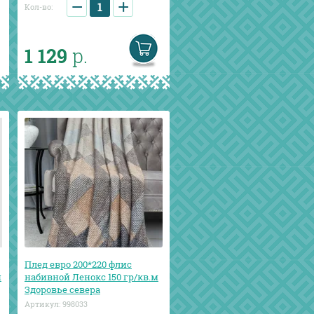
−
+
Кол-во:
1 129
р.
Плед евро 200*220 флис
й
набивной Ленокс 150 гр/кв.м
Здоровье севера
Артикул:
998033