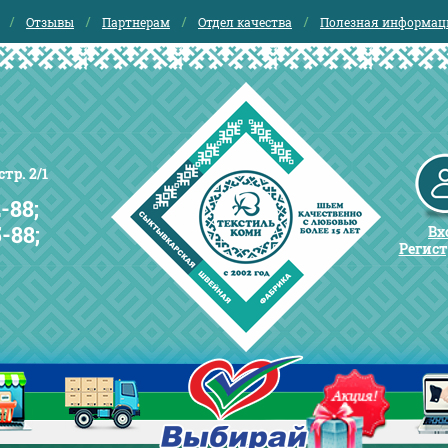
Отзывы
Партнерам
Отдел качества
Полезная информац
тр. 2/1
-88;
5-88;
Вх
Регис