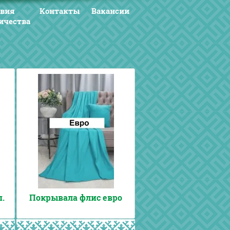
овия
Контакты
Вакансии
ичества
.
Покрывала флис евро