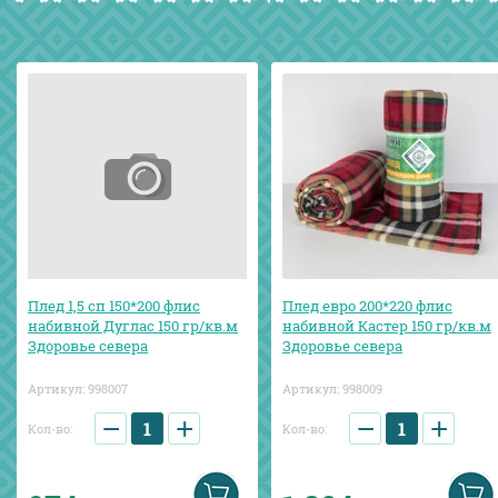
Плед 1,5 сп 150*200 флис
Плед евро 200*220 флис
набивной Дуглас 150 гр/кв.м
набивной Кастер 150 гр/кв.м
Здоровье севера
Здоровье севера
Артикул:
998007
Артикул:
998009
−
+
−
+
Кол-во:
Кол-во: