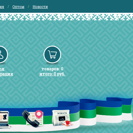
ия
Оптом
Новости
од
товаров: 0
трация
итого: 0 руб.