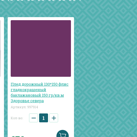
Плед дорожный 130*150 флис
гладкокрашеный
баклажановый 150 гр/кв.м
Здоровье севера
Артикул:
997914
−
+
Кол-во: