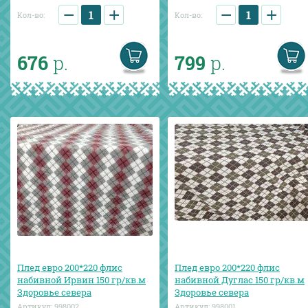
−
+
−
+
Кол-во:
Кол-во:
676
р.
799
р.
Плед евро 200*220 флис
Плед евро 200*220 флис
набивной Ирвин 150 гр/кв.м
набивной Дуглас 150 гр/кв.м
Здоровье севера
Здоровье севера
Артикул:
998002
Артикул:
998001