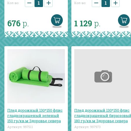
−
+
−
+
Кол-во:
Кол-во:
676
р.
1 129
р.
Плед дорожный 130*150 флис
Плед дорожный 130*150 флис
гладкокрашеный зеленый
гладкокрашеный бирюзовы
150 гр/кв.м Здоровье севера
180 гр/кв.м Здоровье севера
Артикул:
997511
Артикул:
997973