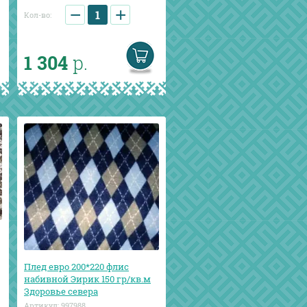
−
+
Кол-во:
1 304
р.
Плед евро 200*220 флис
набивной Эирик 150 гр/кв.м
Здоровье севера
Артикул:
997988