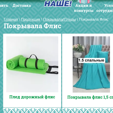
пить
Доставка
Акции и
Усл
конкурсы
сотрудн
Главная
\
Продукция
\
Покрывала/Пледы
\
Покрывала Флис
Покрывала Флис
Плед дорожный флис
Покрывала флис 1,5 сп