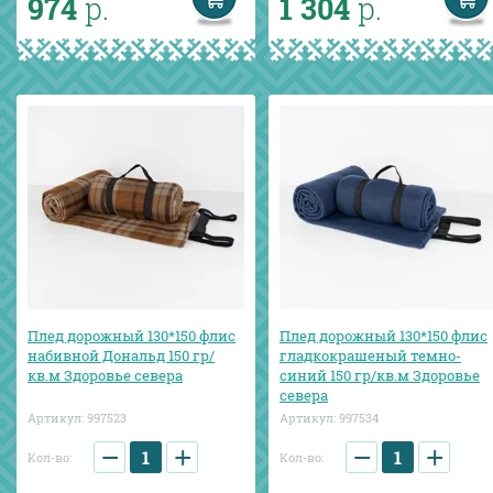
974
р.
1 304
р.
Плед дорожный 130*150 флис
Плед дорожный 130*150 флис
набивной Дональд 150 гр/
гладкокрашеный темно-
кв.м Здоровье севера
синий 150 гр/кв.м Здоровье
севера
Артикул:
997523
Артикул:
997534
−
+
−
+
Кол-во:
Кол-во: