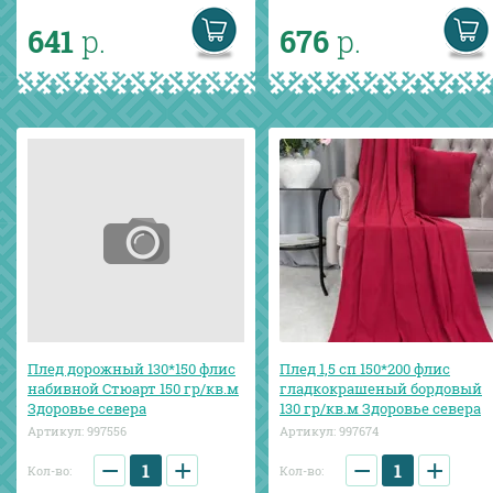
641
р.
676
р.
Плед дорожный 130*150 флис
Плед 1,5 сп 150*200 флис
набивной Стюарт 150 гр/кв.м
гладкокрашеный бордовый
Здоровье севера
130 гр/кв.м Здоровье севера
Артикул:
997556
Артикул:
997674
−
+
−
+
Кол-во:
Кол-во: