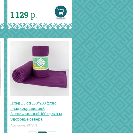
1 129
р.
Плед 1,5 сп 150*200 флис
гладкокрашеный
баклажановый 180 гр/кв.м
Здоровье севера
Артикул:
997739