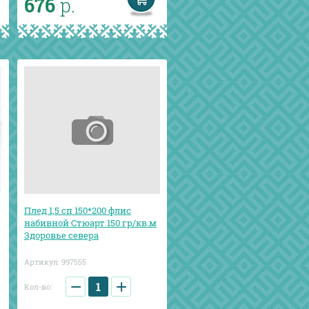
676
р.
Плед 1,5 сп 150*200 флис
набивной Стюарт 150 гр/кв.м
Здоровье севера
Артикул:
997555
−
+
Кол-во: