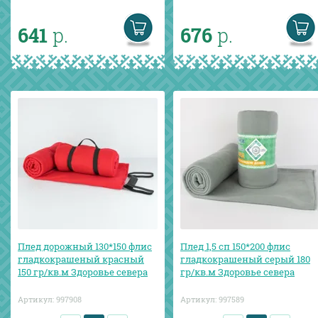
641
р.
676
р.
Плед дорожный 130*150 флис
Плед 1,5 сп 150*200 флис
гладкокрашеный красный
гладкокрашеный серый 180
150 гр/кв.м Здоровье севера
гр/кв.м Здоровье севера
Артикул:
997908
Артикул:
997589