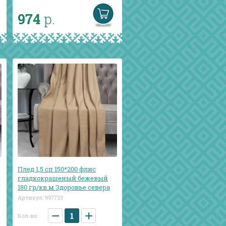
974
р.
Плед 1,5 сп 150*200 флис
гладкокрашеный бежевый
180 гр/кв.м Здоровье севера
Артикул:
997733
−
+
Кол-во: